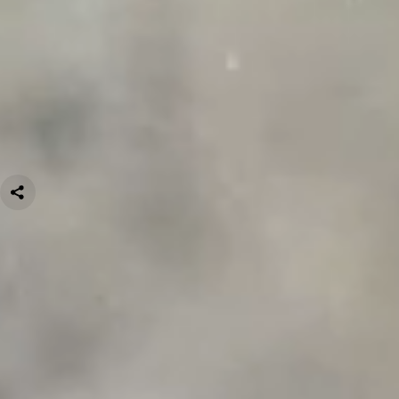
Организационно-правовая форма
НАО
ИНН
4719001089
Все регалии пользователя
Информация