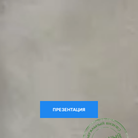
Выполняем полный цикл сопровождения
медицинской организации для получения
сертификата HIMSS EMRAM stage 6 и
stage 7 – первичный аудит, помощь в
организации информационных
процессов, выход на этап сертификации
независимой комиссией HIMSS и
поддержку учреждения в ходе
сертификации
ПРЕЗЕНТАЦИЯ