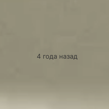
Пользователи
СП.АРМ
СП.АРМ
4 года назад
СП.АРМ
Разработчик ИТ-решений в сфере здравоохранения
Профиль
Отзывы