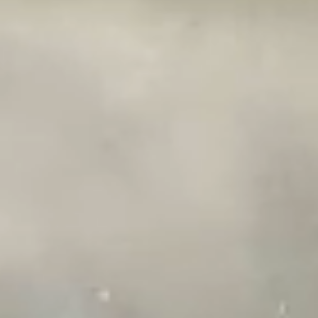
Регистрация:
4 года назад
Город:
Санкт-Петербург
Адрес:
улица Гаккелевская, 21А - Балтийский деловой
центр
Телефон:
88006008007
Сайт:
https://sparm.com
Основное направление деятельности
Разработка компьютерного программного обеспечения