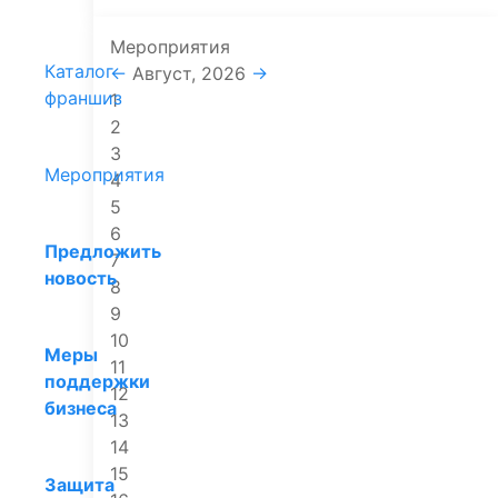
Мероприятия
Каталог
←
Август, 2026
→
франшиз
1
2
3
Мероприятия
4
5
6
Предложить
7
новость
8
9
10
Меры
11
поддержки
12
бизнеса
13
14
15
Защита