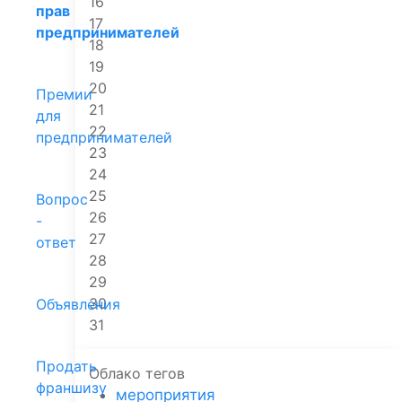
16
прав
17
предпринимателей
18
19
20
Премии
21
для
22
предпринимателей
23
24
25
Вопрос
26
-
27
ответ
28
29
30
Объявления
31
Продать
Облако тегов
франшизу
мероприятия