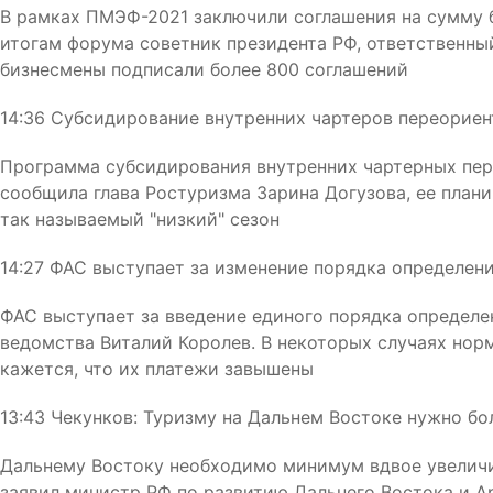
В рамках ПМЭФ-2021 заключили соглашения на сумму б
итогам форума советник президента РФ, ответственны
бизнесмены подписали более 800 соглашений
14:36 Субсидирование внутренних чартеров переориен
Программа субсидирования внутренних чартерных перел
сообщила глава Ростуризма Зарина Догузова, ее плани
так называемый "низкий" сезон
14:27 ФАС выступает за изменение порядка определен
ФАС выступает за введение единого порядка определе
ведомства Виталий Королев. В некоторых случаях нор
кажется, что их платежи завышены
13:43 Чекунков: Туризму на Дальнем Востоке нужно б
Дальнему Востоку необходимо минимум вдвое увеличи
заявил министр РФ по развитию Дальнего Востока и А