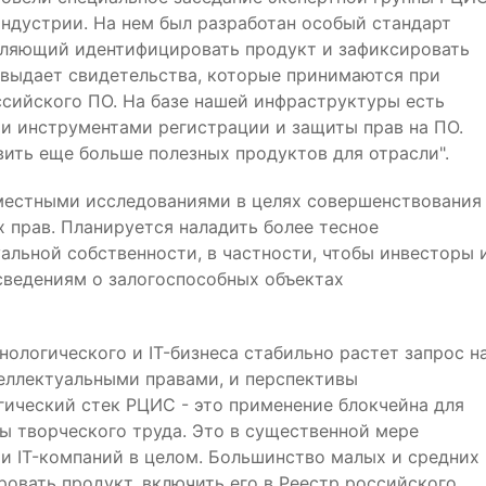
индустрии. На нем был разработан особый стандарт
оляющий идентифицировать продукт и зафиксировать
 выдает свидетельства, которые принимаются при
ссийского ПО. На базе нашей инфраструктуры есть
и инструментами регистрации и защиты прав на ПО.
вить еще больше полезных продуктов для отрасли".
местными исследованиями в целях совершенствования
 прав. Планируется наладить более тесное
льной собственности, в частности, чтобы инвесторы 
сведениям о залогоспособных объектах
нологического и IT-бизнеса стабильно растет запрос н
еллектуальными правами, и перспективы
гический стек РЦИС - это применение блокчейна для
ы творческого труда. Это в существенной мере
 и IT-компаний в целом. Большинство малых и средних
вать продукт, включить его в Реестр российского