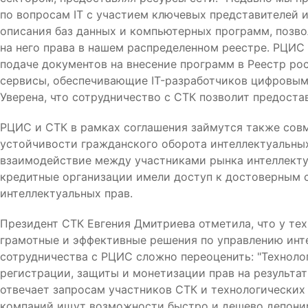
по вопросам IT c участием ключевых представителей 
описания баз данных и компьютерных программ, позв
на него права в нашем распределенном реестре. РЦИС
подаче документов на внесение программ в Реестр ро
сервисы, обеспечивающие IT-разработчиков цифровым
Уверена, что сотрудничество с СТК позволит предоста
РЦИС и СТК в рамках соглашения займутся также сов
устойчивости гражданского оборота интеллектуальных
взаимодействие между участниками рынка интеллектуа
кредитные организации имели доступ к достоверным 
интеллектуальных прав.
Президент СТК Евгения Дмитриева отметила, что у тех
грамотные и эффективные решения по управлению инт
сотрудничества с РЦИС сложно переоценить: "Техноло
регистрации, защиты и монетизации прав на результат
отвечает запросам участников СТК и технологических
компаний ищут возможности быстро и дешево депониро