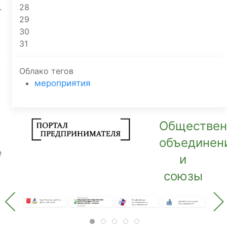
28
т
29
30
31
Облако тегов
мероприятия
Обществе
объединен
е
и
союзы