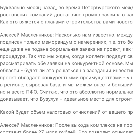
Буквально месяц назад, во время Петербургского меж
ростовских компаний достаточно громко заявила о на
Как это вяжется с планами строительства вами нового
Алексей Масленников: Насколько нам известно, между
подписан только меморандум о намерениях, т.е. это б
еще даже не подана формальная заявка на проект, как
процедура. Так что мы ждем, когда коллеги подадут св
рассматривать обе заявки на конкурентной основе. Мы
области - будет ли это решаться на заседании инвести
проект обладает конкурентными преимуществами - у 
в регионе, сырьевая база, и мы можем внести больший
но и всего ПФО. Считаю, что это абсолютно нормальна
доказывает, что Бузулук - идеальное место для строи
Какой будет объем налоговых отчислений от вашего п
Алексей Масленников: После выхода комплекса на пр
составит более 27 млрд рублей. Это позволит отчисля