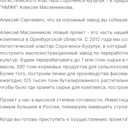
логистического кластера Сорочинск-Бузулук - в пред
"НМЖК" Алексея Масленникова.
Алексей Сергеевич, что за огромный завод вы собирае
Алексей Масленников: Новый проект - это часть наш
комплекса в Оренбургской области. С 2012 года мы с
логистический кластер Сорочинск-Бузулук, в который
построить маслоэкстракционный завод по переработке 
культур. Будем перерабатывать до 1 млн тонн сырья в
масла, 390 тонн кормовых продуктов для сельскохозяй
Более того, построим линии для производства фасова
ежегодно 125 тысяч тонн бутилированного растительно
чтобы было где хранить сырье для комплекса, построи
Проект у нас в высокой степени готовности. Инвестиц
самым большим в России, планируем завершить строит
Когда вы готовы приступить к осуществлению проекта