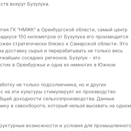
ств вокруг Бузулука.
ития ГК "НМЖК" в Оренбургской области, самый центр
радиусе 150 километров от Бузулука его производится
ложен стратегически близко к Самарской области. Это
на доставку сырья и перерабатывать не только весь
ижайших соседних регионов. Бузулук - это
истик в Оренбуржье и одна из немногих в Южном
ботку не только подсолнечника, но и других
ос на эти культуры стимулирует их производство
 общей доходности сельхозпроизводства. Данные
ику в севообороте, который нельзя высевать на одном
структурные возможности и условия для промышленног