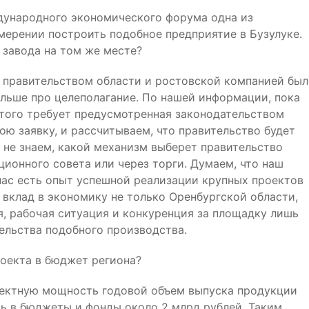
дународного экономического форума одна из
мерении построить подобное предприятие в Бузулуке.
 завода на том же месте?
 правительством области и ростовской компанией был
ольше про целеполагание. По нашей информации, пока
 того требует предусмотренная законодательством
ою заявку, и рассчитываем, что правительство будет
 не знаем, какой механизм выберет правительство
ционного совета или через торги. Думаем, что наш
нас есть опыт успешной реализации крупных проектов
 вклад в экономику не только Оренбургской области,
я, рабочая ситуация и конкуренция за площадку лишь
тельства подобного производства.
роекта в бюджет региона?
оектную мощность годовой объем выпуска продукции
ть в бюджеты и фонды около 2 млрд рублей. Таким