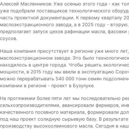
Алексей Масленников: Уже осенью этого года - как то
уже подобрали поставщиков технологического оборудо
часть проектной документации. К первому кварталу 2
маслоэкстракционного завода, а в 2025 году - вторую
предполагает запуск цехов рафинации масла, фасовки
соусов.
Наша компания присутствует в регионе уже много лет,
маслоэкстракционном заводе. Это было технологическ
находилось в центре города. Чтобы решить экологиче
мощности, в 2015 году мы ввели в эксплуатацию Соро
можно перерабатывать 540 000 тонн семян подсолнечн
компании в регионе - проект в Бузулуке.
На протяжении более пяти лет мы последовательно р
сельхозпроизводителями, авансировали фермеров, ин
качественного посевного материала, формировали дол
под наш проект солидную сырьевую базу. В результате
производству высокоолеинового масла. Сегодня в на