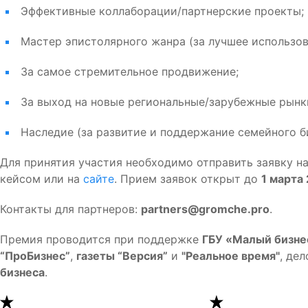
Эффективные коллаборации/партнерские проекты;
Мастер эпистолярного жанра (за лучшее использов
За самое стремительное продвижение;
За выход на новые региональные/зарубежные рынк
Наследие (за развитие и поддержание семейного б
Для принятия участия необходимо отправить заявку н
кейсом или на
сайте
. Прием заявок открыт до
1 марта 
Контакты для партнеров:
partners@gromche.pro
.
Премия проводится при поддержке
ГБУ «Малый бизне
“ПроБизнес”
,
газеты “Версия”
и
"Реальное время"
, де
бизнеса
.