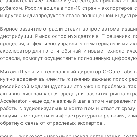
становятся качественнее и уже сегодня привлекают зн
рубежом. Россия вошла в топ-10 стран - экспортеров 
и других медиапродуктов стало полноценной индустр
Бурное развитие отрасли ставит вопрос автоматизаци
дистрибуции. Рынок остро нуждается в IT-решениях,
процессы, эффективно управлять нематериальными акт
акселератор для того, чтобы найти новые технологич
отрасли, помогут осуществить полноценную цифровую
Михаил Шурыгин, генеральный директор G-Core Labs в 
нужно вовремя вычленить жизненно важные: поиск ресу
российской медиаиндустрии это уже не проблема, так
активно выстраивается среда для развития рынка отрас
Accelerator - еще один важный шаг в этом направлении
работы с аудиовизуальным контентом и ответит сразу
получить мощности и инфраструктурные решения, клие
обратную связь от отраслевых экспертов".
Фонд "Сколково" - некоммерческая организация, созд