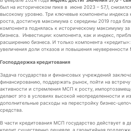
В феврале 2024 года
индекс достиг значения 57,0 - с
был на историческом пике в июне 2023 – 57,1, снизился
высокому уровню. Три ключевые компоненты индекса н
роста, достигнув максимума с середины 2019 года бл
компонента поднялась к историческому максимуму за
бизнеса. Инвестиции: компонента, как и индекс, при
расширению бизнеса. И только компонента «кредиты»: 
увеличения доли отказов и повышения неуверенност
Господдержка кредитования
Задача государства и финансовых учреждений заключа
финансированию, поддержать рынок, пойти на встречу
активности и стремления МСП к росту, импортозамещ
делают это в условиях высокой неопределенности и и
дополнительные расходы на перестройку бизнес-цепо
средства.
В части кредитования МСП государство действует в дв
кредит существенно дешевле, а гарантийная поддержк