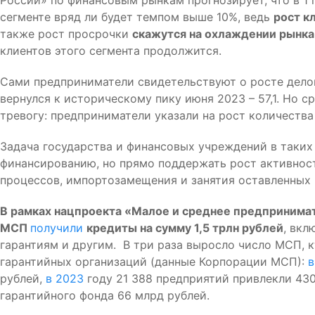
России» по финансовым рынкам прогнозирует, что в 1
сегменте вряд ли будет темпом выше 10%, ведь
рост к
также рост просрочки
скажутся на охлаждении рынк
клиентов этого сегмента продолжится.
Сами предприниматели свидетельствуют о росте делово
вернулся к историческому пику июня 2023 – 57,1. Но 
тревогу: предприниматели указали на рост количеств
Задача государства и финансовых учреждений в таких
финансированию, но прямо поддержать рост активност
процессов, импортозамещения и занятия оставленны
В рамках нацпроекта «Малое и среднее предпринимат
МСП
получили
кредиты на сумму 1,5 трлн рублей
, вкл
гарантиям и другим. В три раза выросло число МСП, 
гарантийных организаций (данные Корпорации МСП):
в
рублей,
в 2023
году 21 388 предприятий привлекли 430
гарантийного фонда 66 млрд рублей.