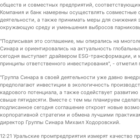
обществ и совместных предприятий, соответствующих 
Компания и банк намерены осуществлять совместные 
деятельности, а также принимать меры для снижения э
окружающую среду и уменьшения выбросов парниковы
"Подписывая это соглашение, мы опирались на многол
Синара и ориентировались на актуальность глобальных
сегодня выступает драйвером ESG-трансформации, и 
принципы ответственного инвестирования", - отметил
"Группа Синара в своей деятельности уже давно внед
предполагают инвестиции в экологичность производств
кадрового потенциала, а также содействует развитию 
свыше пятидесяти. Вместе с тем мы планируем сделать
подписанное сегодня соглашение откроет новые воз
корпоративной стратегии и обмена лучшими практикам
директор Группы Синара Михаил Ходоровский.
12:21 Уральские промпредприятия измерят качество п