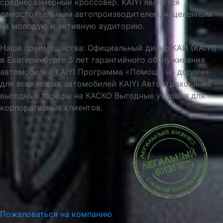
среднеразмерный кроссовер. KAIYI является
самостоятельным автопроизводителем, нацеленным
на молодую и активную аудиторию.
Наши преимущества: Официальный дилер КАИ (KAIYI)
в Екатеринбурге 5 лет гарантийного обслуживания
автомобилей KAIYI Программа «Помощь на дороге»
для всех новых автомобилей KAIYI Автострахование -
выгодные тарифы на КАСКО Выгодные условия для
корпоративных клиентов.
Пожаловаться на компанию