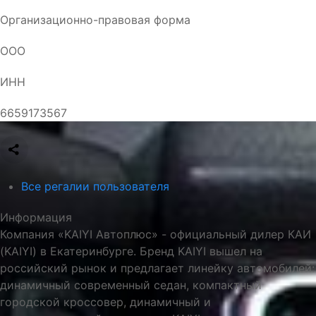
Организационно-правовая форма
ООО
ИНН
6659173567
Все регалии пользователя
Информация
Компания «KAIYI Автоплюс» - официальный дилер КАИ
(KAIYI) в Екатеринбурге. Бренд KAIYI вышел на
российский рынок и предлагает линейку автомобилей:
динамичный современный седан, компактный
городской кроссовер, динамичный и