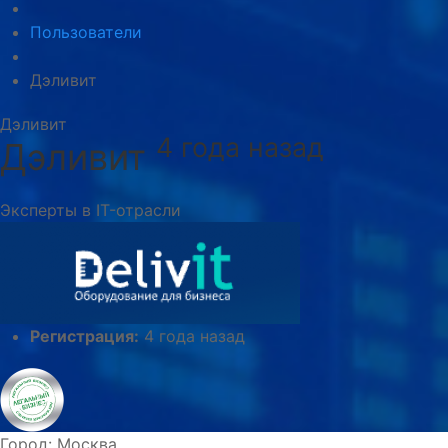
Пользователи
Дэливит
Дэливит
4 года назад
Дэливит
Эксперты в IT-отрасли
Регистрация:
4 года назад
Город:
Москва