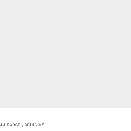
ий просп., вл13с1кА