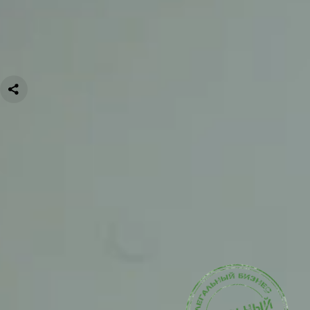
ИНН
7811554838
Все регалии пользователя
Информация
Концепция салона выходит за рамки классического
понимания барбершопа. Салон оказывает большой
спектр услуг для мужчин: стрижка, окрашивание,
маникюр, педикюр, эпиляция, косметические услуги,
уход и консультация. На базе салона функционирует
мужской клуб, основанный на принципах нетворкинга.