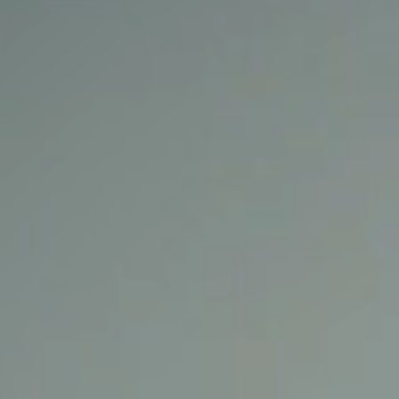
Город:
Санкт-Петербург
Адрес:
Санкт-Петербург, ул. Блохина, 27
Телефон:
89650270027
Сайт:
https://salon-27.ru/
Основное направление деятельности
Предоставление услуг парикмахерскими и салонами
красоты
Организационно-правовая форма
ООО