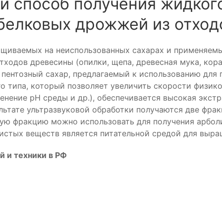
й способ получения жидког
белковых дрожжей из отход
иваемых на неиспользованных сахарах и применяемых
тходов древесины (опилки, щепа, древесная мука, кор
т пентозный сахар, предлагаемый к использованию дл
го типа, который позволяет увеличить скорости физик
нение рН среды и др.), обеспечивается высокая экстр
ультате ультразвуковой обработки получаются две фрак
дую фракцию можно использовать для получения арбол
истых веществ является питательной средой для выр
й и техники в РФ